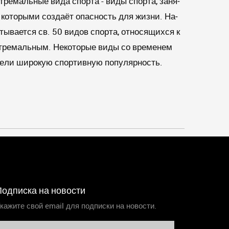
тремальные вида спорта - ви­ды спор­та, за­ня­
ко­то­ры­ми соз­да­ёт опас­ность для жиз­ни. На­
ты­ва­ет­ся св. 50 ви­дов спор­та, от­но­ся­щих­ся к
­тре­маль­ным. Не­ко­то­рые ви­ды со вре­ме­нем
ре­ли ши­ро­кую спортивную по­пу­ляр­ность.
Подписка на новости
кажите свой email для подписки на новости.