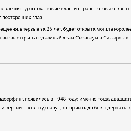
новления турпотока новые власти страны готовы открыть 
т посторонних глаз.
сещения, впервые за 25 лет, будет открыта могила короле
 вновь открыть подземный храм Серапеум в Саккаре к югу
индсерфинг, появилась в 1948 году: именно тогда двад
й версии – к плоту) парус, который надо было держать в