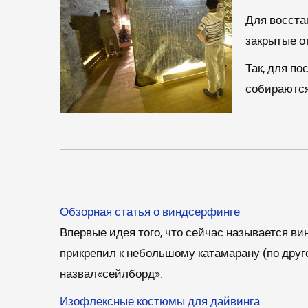
Для восста
закрытые о
Так, для по
собираются
Обзорная статья о виндсерфинге
Впервые идея того, что сейчас называется в
прикрепил к небольшому катамарану (по друго
назвал«сейлборд».
Изофлексные костюмы для дайвинга