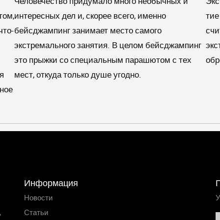
Человечество придумало много необычных и
Экс
том,
интересных дел и, скорее всего, именно
тие 
что-
бейсджампинг занимает место самого
счи­
экстремального занятия. В целом бейсджампинг
экс
это прыжки со специальным парашютом с тех
об­
я
мест, откуда только душе угодно.
нное
Информация
Новости
У
,
Статьи