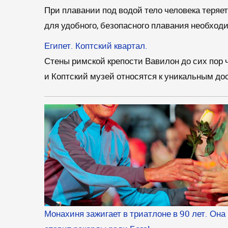
При плавании под водой тело человека теряет
для удобного, безопасного плавания необхо
Египет. Коптский квартал.
Стены римской крепости Вавилон до сих пор 
и Коптский музей относятся к уникальным до
Монахиня зажигает в триатлоне в 90 лет. Она