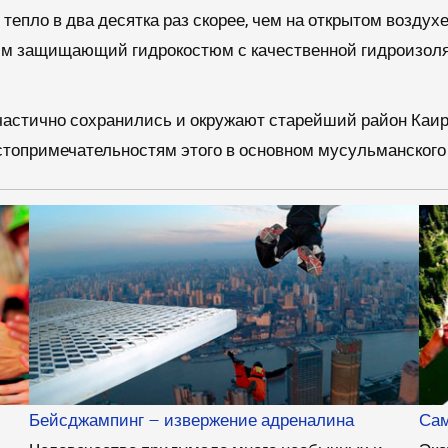
 тепло в два десятка раз скорее, чем на открытом воздух
дим защищающий гидрокостюм с качественной гидроизол
частично сохранились и окружают старейший район Каира
стопримечательностям этого в основном мусульманского 
Бейсджампинг – извержение адреналина
Сам