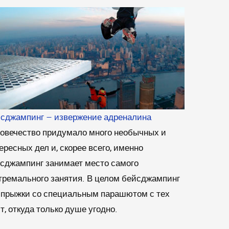
сджампинг – извержение адреналина
овечество придумало много необычных и
ересных дел и, скорее всего, именно
сджампинг занимает место самого
тремального занятия. В целом бейсджампинг
 прыжки со специальным парашютом с тех
т, откуда только душе угодно.