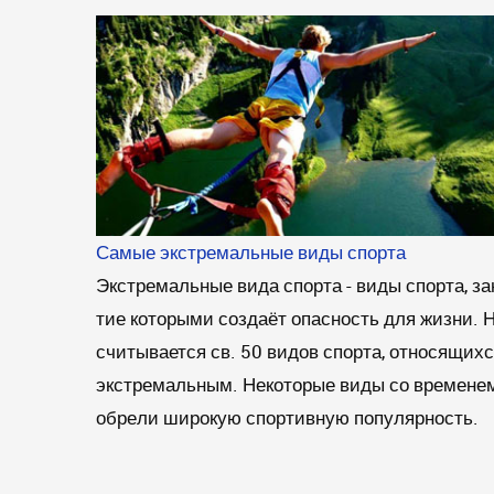
Самые экстремальные виды спорта
Экстремальные вида спорта - ви­ды спор­та, за­
тие ко­то­ры­ми соз­да­ёт опас­ность для жиз­ни. 
счи­ты­ва­ет­ся св. 50 ви­дов спор­та, от­но­ся­щих­с
экс­тре­маль­ным. Не­ко­то­рые ви­ды со вре­ме­не
об­ре­ли ши­ро­кую спортивную по­пу­ляр­ность.