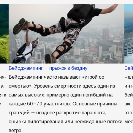
Бейсджампинг — прыжок в бездну
Бей
ня­
Бейсджампинг часто называют «игрой со
Чел
На­
смертью». Уровень смертности здесь один из
инт
я к
самых высоких: примерно один погибший на
бей
м
каждые 60–70 участников. Основные причины
экс
трагедий — позднее раскрытие парашюта,
это
ошибки пилотирования или неожиданные потоки
мес
ветра.