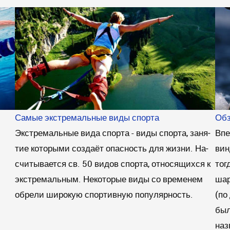
Самые экстремальные виды спорта
Обз
Экстремальные вида спорта - ви­ды спор­та, за­ня­
Впе
тие ко­то­ры­ми соз­да­ёт опас­ность для жиз­ни. На­
вин
счи­ты­ва­ет­ся св. 50 ви­дов спор­та, от­но­ся­щих­ся к
тог
экс­тре­маль­ным. Не­ко­то­рые ви­ды со вре­ме­нем
шар
об­ре­ли ши­ро­кую спортивную по­пу­ляр­ность.
(по
был
наз