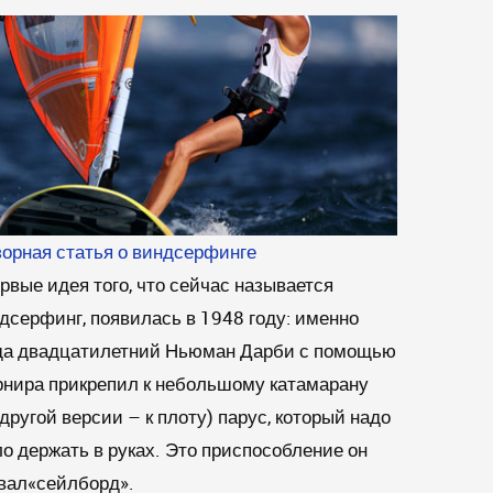
орная статья о виндсерфинге
рвые идея того, что сейчас называется
дсерфинг, появилась в 1948 году: именно
да двадцатилетний Ньюман Дарби с помощью
нира прикрепил к небольшому катамарану
 другой версии – к плоту) парус, который надо
о держать в руках. Это приспособление он
вал«сейлборд».