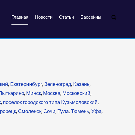
Главная
Новости
Статьи
Бассейны
кий
,
Екатеринбург
,
Зеленоград
,
Казань
,
Лыткарино
,
Минск
,
Москва
,
Московский
,
к
,
посёлок городского типа Кузьмоловский
,
рорецк
,
Смоленск
,
Сочи
,
Тула
,
Тюмень
,
Уфа
,