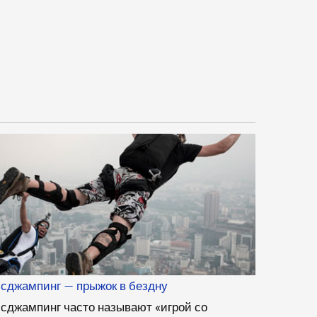
сджампинг — прыжок в бездну
сджампинг часто называют «игрой со