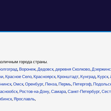
азличным города страны.
олгоград
,
Воронеж
,
Дедовск
,
деревня Сколково
,
Дзержинс
ки
,
Красное Село
,
Красноярск
,
Кронштадт
,
Кунград
,
Курск
,
нинск
,
Омск
,
Оренбург
,
Пенза
,
Пермь
,
Петергоф
,
Подольс
раснообск
,
Ростов-на-Дону
,
Самара
,
Санкт-Петербург
,
Сест
ябинск
,
Ярославль
,