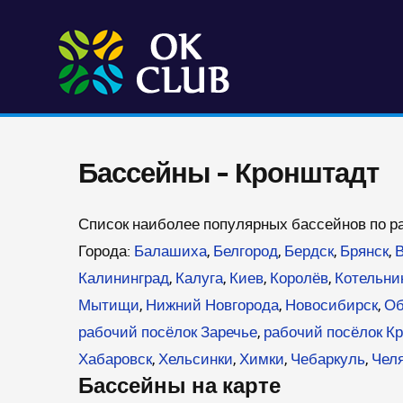
Бассейны - Кронштадт
Список наиболее популярных бассейнов по р
Города:
Балашиха
,
Белгород
,
Бердск
,
Брянск
,
В
Калининград
,
Калуга
,
Киев
,
Королёв
,
Котельни
Мытищи
,
Нижний Новгорода
,
Новосибирск
,
Об
рабочий посёлок Заречье
,
рабочий посёлок К
Хабаровск
,
Хельсинки
,
Химки
,
Чебаркуль
,
Чел
Бассейны на карте