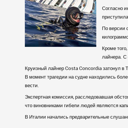
Согласно и
приступила
По версии с
килограммо
Кроме того
лайнера. С
Круизный лайнер Costa Concordia затонул в Т
В момент трагедии на судне находились более
вести.
Экспертная комиссия, расследовавшая обстоя
что виновниками гибели людей являются капи
В Италии начались предварительные слушани