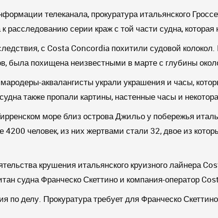
нформации телеканала, прокуратура итальянского Гросс
 к расследованию серии краж с той части судна, которая
ледствия, с Costa Concordia похитили судовой колокол. 
в, была похищена неизвестными в марте с глубины окол
, мародеры-аквалангисты украли украшения и часы, кото
 судна также пропали картины, настенные часы и некотор
ирренском море близ острова Джильо у побережья италья
 4200 человек, из них жертвами стали 32, двое из кото
тельства крушения итальянского круизного лайнера Cost
тан судна Франческо Скеттино и компания-оператор Cost
я по делу. Прокуратура требует для Франческо Скеттино