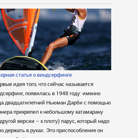
орная статья о виндсерфинге
рвые идея того, что сейчас называется
дсерфинг, появилась в 1948 году: именно
да двадцатилетний Ньюман Дарби с помощью
нира прикрепил к небольшому катамарану
 другой версии – к плоту) парус, который надо
о держать в руках. Это приспособление он