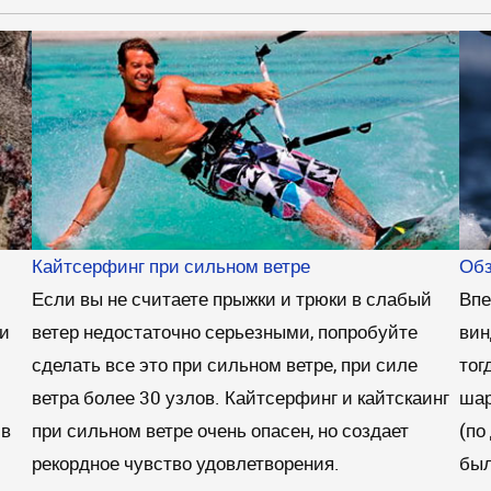
Кайтсерфинг при сильном ветре
Обз
Если вы не считаете прыжки и трюки в слабый
Впе
и
ветер недостаточно серьезными, попробуйте
вин
сделать все это при сильном ветре, при силе
тог
ветра более 30 узлов. Кайтсерфинг и кайтскаинг
шар
 в
при сильном ветре очень опасен, но создает
(по
рекордное чувство удовлетворения.
был