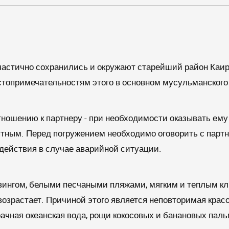
частично сохранились и окружают старейший район Каира
стопримечательностям этого в основном мусульманского 
отношению к партнеру - при необходимости оказывать е
ятным. Перед погружением необходимо оговорить с парт
 действия в случае аварийной ситуации.
ингом, белыми песчаными пляжами, мягким и теплым кл
озрастает. Причиной этого является неповторимая красо
рачная океанская вода, рощи кокосовых и банановых паль