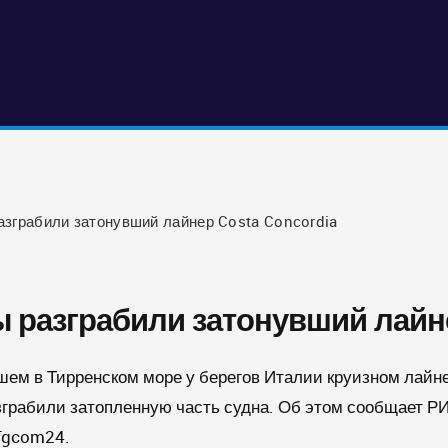
зграбили затонувший лайнер Costa Concordia
 разграбили затонувший лайн
шем в Тирренском море у берегов Италии круизном лайн
зграбили затопленную часть судна. Об этом сообщает Р
Tgcom24.