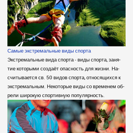
Самые экстремальные виды спорта
Экстремальные вида спорта - ви­ды спор­та, за­ня­
тие ко­то­ры­ми соз­да­ёт опас­ность для жиз­ни. На­
счи­ты­ва­ет­ся св. 50 ви­дов спор­та, от­но­ся­щих­ся к
экс­тре­маль­ным. Не­ко­то­рые ви­ды со вре­ме­нем об­
ре­ли ши­ро­кую спортивную по­пу­ляр­ность.