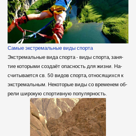
Самые экстремальные виды спорта
Экстремальные вида спорта - ви­ды спор­та, за­ня­
тие ко­то­ры­ми соз­да­ёт опас­ность для жиз­ни. На­
счи­ты­ва­ет­ся св. 50 ви­дов спор­та, от­но­ся­щих­ся к
экс­тре­маль­ным. Не­ко­то­рые ви­ды со вре­ме­нем об­
ре­ли ши­ро­кую спортивную по­пу­ляр­ность.