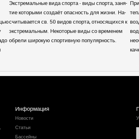
Экстремальные вида спорта - ви­ды спор­та, за­ня­
При
тие ко­то­ры­ми соз­да­ёт опас­ность для жиз­ни. На­
теп
ощью
счи­ты­ва­ет­ся св. 50 ви­дов спор­та, от­но­ся­щих­ся к
воз
у
экс­тре­маль­ным. Не­ко­то­рые ви­ды со вре­ме­нем
вод
адо
об­ре­ли ши­ро­кую спортивную по­пу­ляр­ность.
нео
н
кач
Информация
Новости
У
,
Статьи
Бассейны