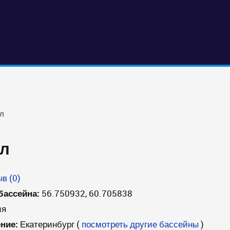
л
лл
в (0)
бассейна:
56.750932, 60.705838
ия
ние:
Екатеринбург
(
посмотреть другие бассейны
)