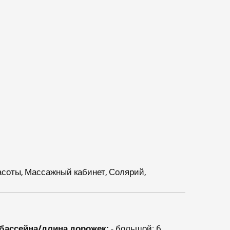
асоты, Массажный кабинет, Солярий,
бассейна/длина дорожек:
- большой: 6