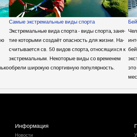
Самые экстремальные виды спорта
Бей
Экстремальные вида спорта - ви­ды спор­та, за­ня­
Чел
ью
тие ко­то­ры­ми соз­да­ёт опас­ность для жиз­ни. На­
инт
счи­ты­ва­ет­ся св. 50 ви­дов спор­та, от­но­ся­щих­ся к
бей
экс­тре­маль­ным. Не­ко­то­рые ви­ды со вре­ме­нем
экс
лько
об­ре­ли ши­ро­кую спортивную по­пу­ляр­ность.
это
мес
Информация
Новости
У