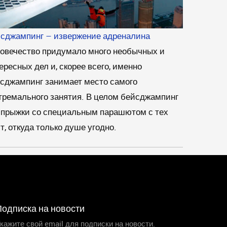
сджампинг – извержение адреналина
овечество придумало много необычных и
ересных дел и, скорее всего, именно
сджампинг занимает место самого
тремального занятия. В целом бейсджампинг
 прыжки со специальным парашютом с тех
т, откуда только душе угодно.
Подписка на новости
кажите свой email для подписки на новости.