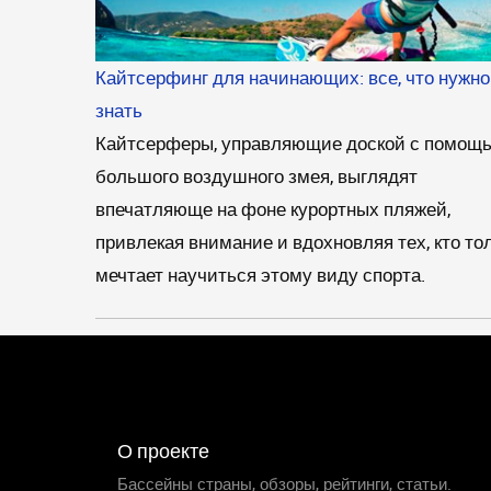
Кайтсерфинг для начинающих: все, что нужно
знать
Кайтсерферы, управляющие доской с помощ
большого воздушного змея, выглядят
впечатляюще на фоне курортных пляжей,
привлекая внимание и вдохновляя тех, кто то
мечтает научиться этому виду спорта.
О проекте
Бассейны страны, обзоры, рейтинги, статьи.