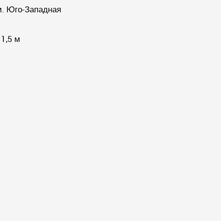
;м. Юго-Западная
 1,5 м