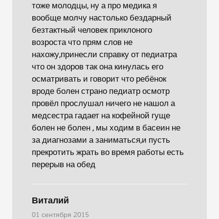
тоже молодцы, ну а про медика я
вообще молчу настолько бездарный
безтактный человек приклоного
возроста что прям слов не
нахожу,принесли справку от педиатра
что он здоров так она кинулась его
осматривать и говорит что ребёнок
вроде болен страно педиатр осмотр
провёл прослушал ничего не нашол а
медсестра гадает на кофейной гуще
болен не болен , мы ходим в басеин не
за диагнозами а заниматься,и пусть
прекротить жрать во время работы есть
перерыв на обед
Виталий
01 сентября 2015