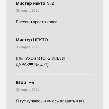
Мистер некто №2
06 марта 2011
Бассеин просто класс
Мистер НЕКТО
06 марта 2011
(ПЕТУХОВ ЭТО КЛУША И
ДУРАК!!!!"№;%:?*)
Егор ˙·•●
06 марта 2011
Я тут купаюсь и учюсь плавать =)=)