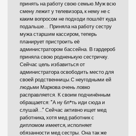
принять на работу свою семью.Муж всю
смену лежит у телевизора, к нему не с
каким вопросом не подходи пошлёт куда
подальше... Приняла на работу сестру
мужа старшим кассиром, теперь
планирует пристроить её
администратором бассейна. В гардероб
приняла свою родненькую сестричку.
Сейчас цель избавиться от
администратора освободить место для
своей родственницы.С неугодными ей
людьми Маркова очень ловко
расправляется. К своим подчинённым
обращается: "А ну бл*ть иди сюда и
слушай..." Сейчас активно ищет мед
работника, хотя мед работник с
дипломом имеется, исполняет
обязанности мед сестры. Она так же