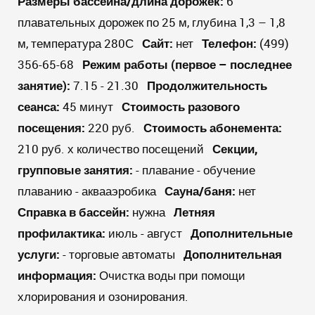
Размеры бассейна/длина дорожек:
6
плавательных дорожек по 25 м, глубина 1,3 – 1,8
м, температура 280С
Сайт:
нет
Телефон:
(499)
356-65-68
Режим работы
(первое – последнее
занятие):
7.15 - 21.30
Продолжительность
сеанса:
45 минут
Стоимость разового
посещения:
220 руб.
Стоимость абонемента:
210 руб. х количество посещений
Секции,
групповые занятия:
- плавание - обучение
плаванию - аквааэробика
Сауна/баня:
нет
Справка в бассейн:
нужна
Летняя
профилактика:
июль - август
Дополнительные
услуги:
- торговые автоматы
Дополнительная
информация:
Очистка воды при помощи
хлорирования и озонирования.