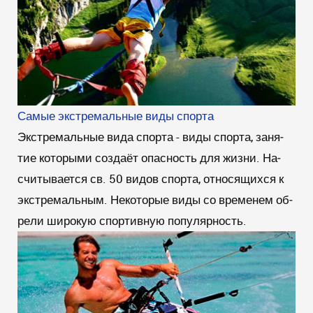
Самые экстремальные виды спорта
Экстремальные вида спорта - ви­ды спор­та, за­ня­
тие ко­то­ры­ми соз­да­ёт опас­ность для жиз­ни. На­
счи­ты­ва­ет­ся св. 50 ви­дов спор­та, от­но­ся­щих­ся к
экс­тре­маль­ным. Не­ко­то­рые ви­ды со вре­ме­нем об­
ре­ли ши­ро­кую спортивную по­пу­ляр­ность.