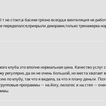
 т не стоит,в басике грязно всегда,и вентиляция не работ
не переделался,прикрыли декорами,только тренажерка нор
такого клуба это вполне нормальная цена. Качество услуг
жу регулярно, да он не очень большой, но места хватает 
ию по клубу, так что я видела, за что я плачу деньги. П
групповые программы — на йогу, пилатес и на степ — оче
аммы.