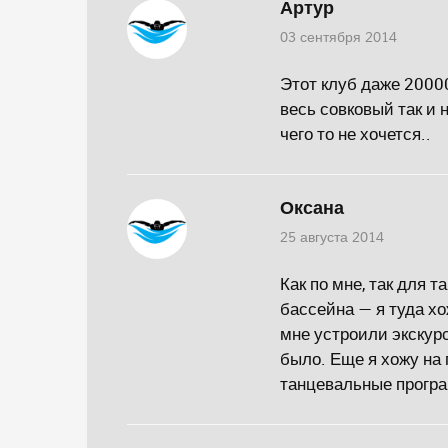
Артур
03 сентября 2014
Этот клуб даже 20000
весь совковый так и 
чего то не хочется..
Оксана
25 августа 2014
Как по мне, так для 
бассейна — я туда хо
мне устроили экскурс
было. Еще я хожу на 
танцевальные прогр