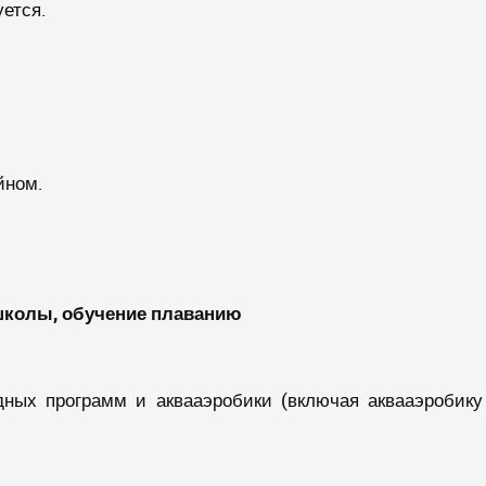
уется.
йном.
 школы, обучение плаванию
дных программ и аквааэробики (включая аквааэробику