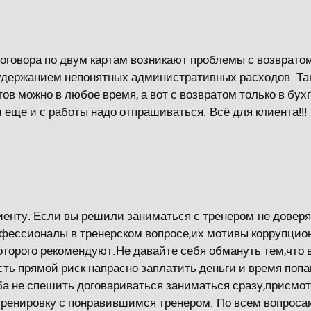
говора по двум картам возникают проблемы с возвратом 
удержанием непонятных административных расходов. Та
тов можно в любое время, а вот с возвратом только в бух
 еще и с работы надо отпрашиваться. Всё для клиента!!!
иенту: Если вы решили заниматься с тренером-не доверя
фессионалы в тренерском вопросе,их мотивы коррупцио
оторого рекомендуют.Не давайте себя обмануть тем,что 
сть прямой риск напрасно заплатить деньги и время попа
ба не спешить договариваться заниматься сразу,присмот
ренировку с понравившимся тренером. По всем вопросам