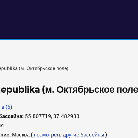
publika (м. Октябрьское поле)
epublika (м. Октябрьское поле
в (5)
бассейна:
55.807719, 37.482933
ия
ние:
Москва
(
посмотреть другие бассейны
)