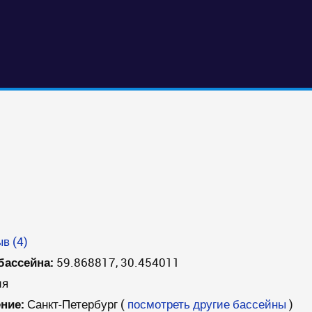
в (4)
бассейна:
59.868817, 30.454011
ия
ние:
Санкт-Петербург
(
посмотреть другие бассейны
)