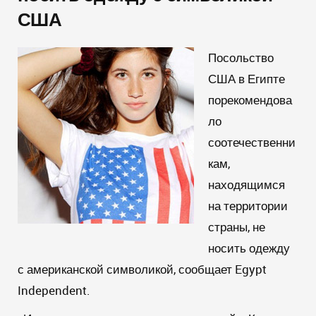
США
Посольство
США в Египте
порекомендова
ло
соотечественни
кам,
находящимся
на территории
страны, не
носить одежду
с американской символикой, сообщает Egypt
Independent.