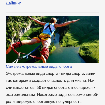
Дайвинг
Самые экстремальные виды спорта
Экстремальные вида спорта - ви­ды спор­та, за­ня­
тие ко­то­ры­ми соз­да­ёт опас­ность для жиз­ни. На­
счи­ты­ва­ет­ся св. 50 ви­дов спор­та, от­но­ся­щих­ся к
экс­тре­маль­ным. Не­ко­то­рые ви­ды со вре­ме­нем об­
ре­ли ши­ро­кую спортивную по­пу­ляр­ность.